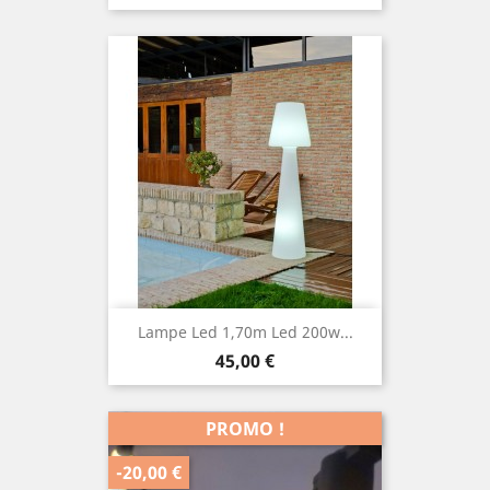
Lampe Led 1,70m Led 200w...
Prix
45,00 €
PROMO !
-20,00 €