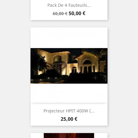
Pack De 4 Fauteuils...
Prix
Prix
50,00 €
60,00 €
de
base
Projecteur HPIT 400W (...
Prix
25,00 €