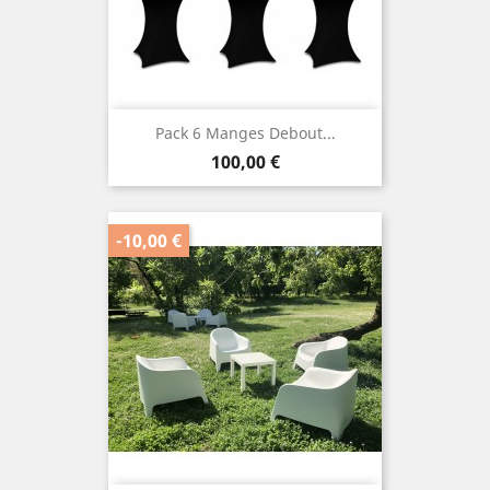
Pack 6 Manges Debout...
Prix
100,00 €
-10,00 €