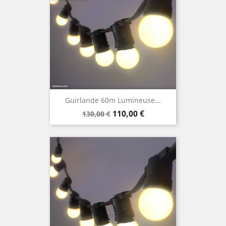
Guirlande 60m Lumineuse...
Prix
Prix
110,00 €
130,00 €
de
base