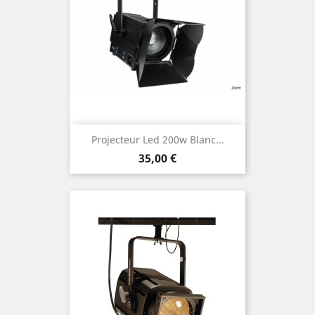
Projecteur Led 200w Blanc...
Prix
35,00 €