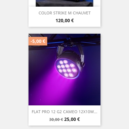
COLOR STRIKE M CHAUVET
Prix
120,00 €
-5,00 €
FLAT PRO 12 G2 CAMEO 12X10W...
Prix
Prix
25,00 €
30,00 €
de