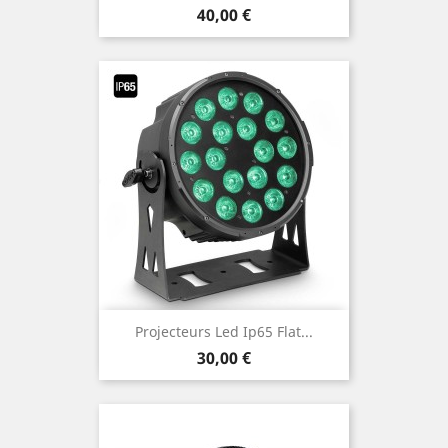
Prix
40,00 €
Projecteurs Led Ip65 Flat...
Prix
30,00 €