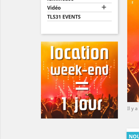

Vidéo
TLS31 EVENTS
Il y a
NO