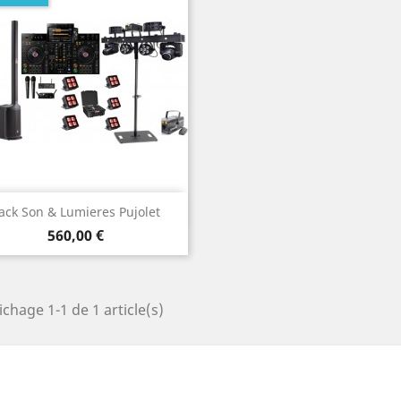
Aperçu rapide

ack Son & Lumieres Pujolet
Prix
560,00 €
ichage 1-1 de 1 article(s)