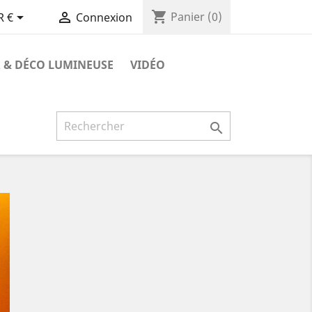
shopping_cart


Panier
(0)
R €
Connexion
 & DÉCO LUMINEUSE
VIDÉO
