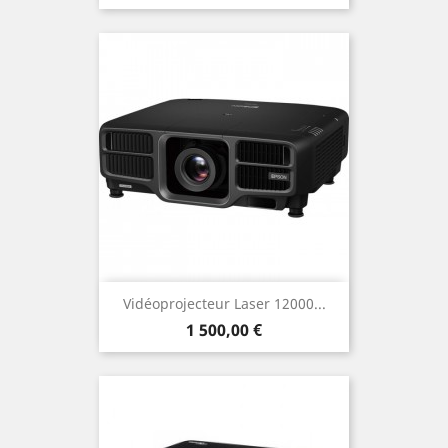
de
base
Vidéoprojecteur Laser 12000...
Prix
1 500,00 €