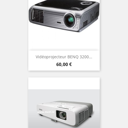
Vidéoprojecteur BENQ 3200...
Prix
60,00 €