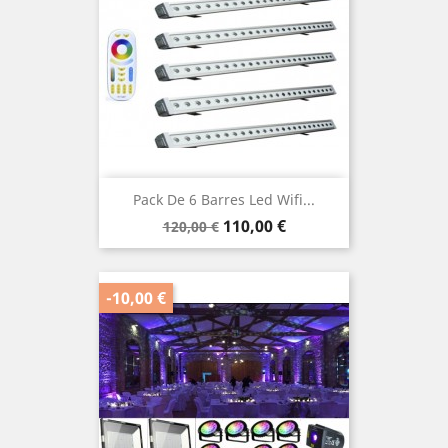
Pack De 6 Barres Led Wifi...
Prix
Prix
110,00 €
120,00 €
de
base
-10,00 €