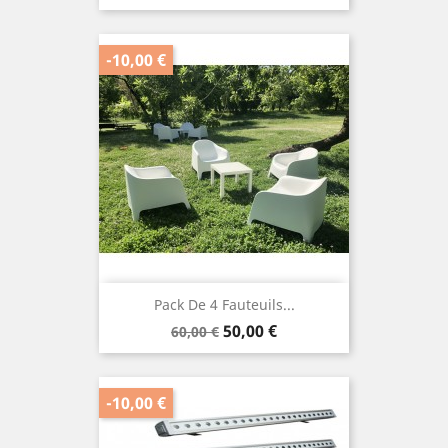
de
base
-10,00 €
Pack De 4 Fauteuils...
Prix
Prix
50,00 €
60,00 €
de
base
-10,00 €