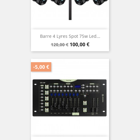
Barre 4 Lyres Spot 75w Led...
Prix
Prix
100,00 €
120,00 €
de
base
-5,00 €