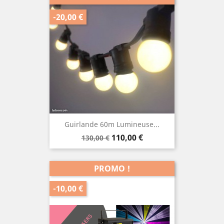
-20,00 €
Guirlande 60m Lumineuse...
Prix
Prix
110,00 €
130,00 €
de
base
PROMO !
-10,00 €