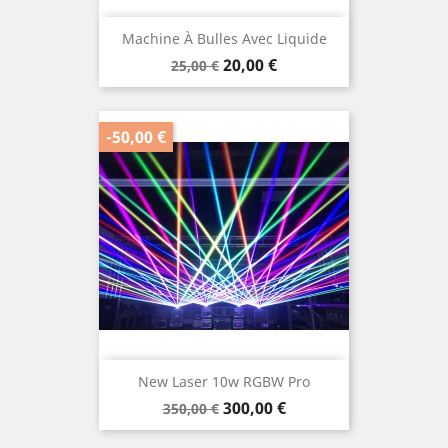
Machine À Bulles Avec Liquide
Prix
Prix
20,00 €
25,00 €
de
base
-50,00 €
New Laser 10w RGBW Pro
Prix
Prix
300,00 €
350,00 €
de
base