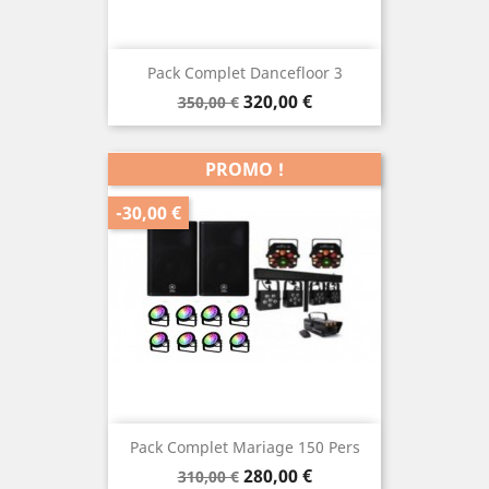
Pack Complet Dancefloor 3
Prix
Prix
320,00 €
350,00 €
de
base
PROMO !
-30,00 €
Pack Complet Mariage 150 Pers
Prix
Prix
280,00 €
310,00 €