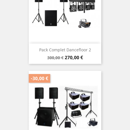
Pack Complet Dancefloor 2
Prix
Prix
270,00 €
300,00 €
de
base
-30,00 €