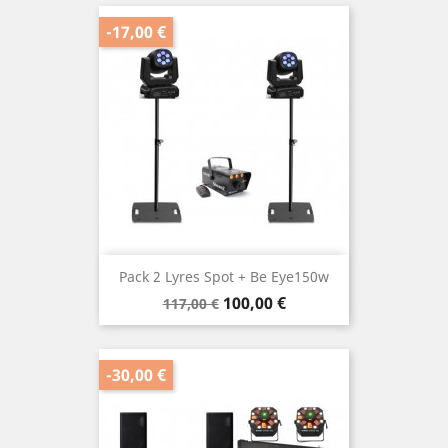
-17,00 €
Pack 2 Lyres Spot + Be Eye150w
Prix
Prix
100,00 €
117,00 €
de
base
-30,00 €