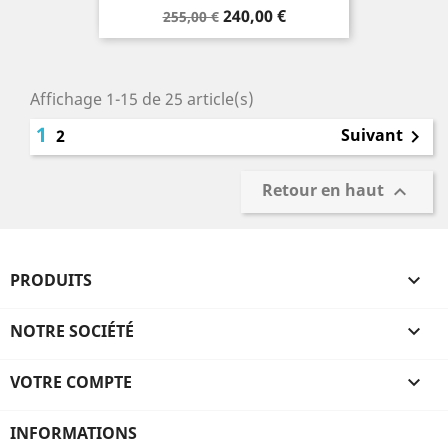
Prix
Prix
240,00 €
255,00 €
de
base
Affichage 1-15 de 25 article(s)
1
Suivant
2

Retour en haut

PRODUITS

NOTRE SOCIÉTÉ

VOTRE COMPTE

INFORMATIONS