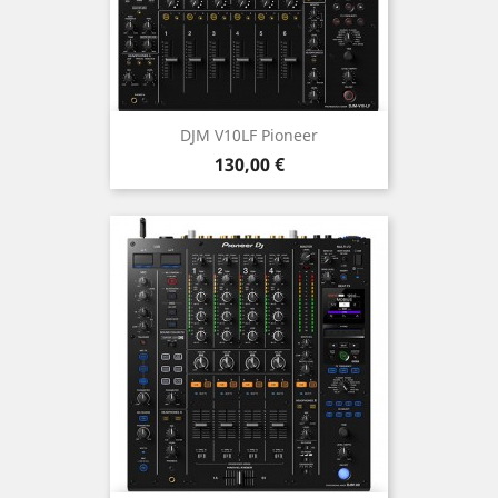
DJM V10LF Pioneer
Prix
130,00 €