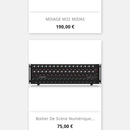
MIXAGE M32 MIDAS
Prix
190,00 €
Boitier De Scène Numérique...
Prix
75,00 €