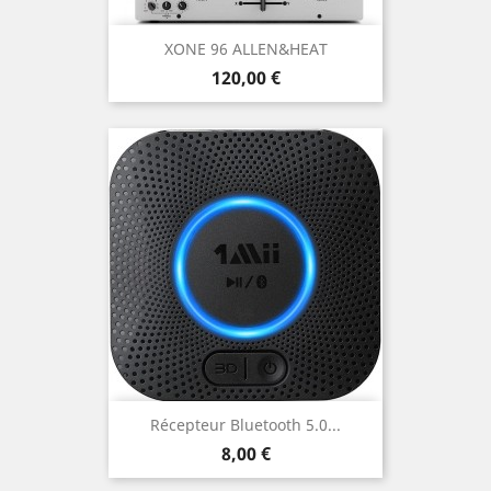
XONE 96 ALLEN&HEAT
Prix
120,00 €
Récepteur Bluetooth 5.0...
Prix
8,00 €