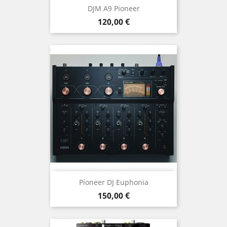
DJM A9 Pioneer
Prix
120,00 €
Pioneer DJ Euphonia
Prix
150,00 €