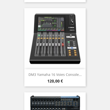
DM3 Yamaha 16 Voies Console...
Prix
120,00 €