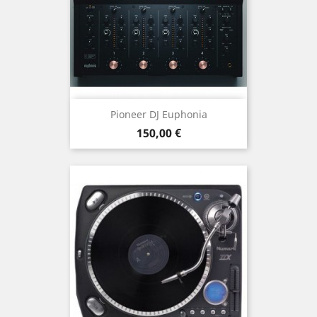
Pioneer DJ Euphonia
Prix
150,00 €