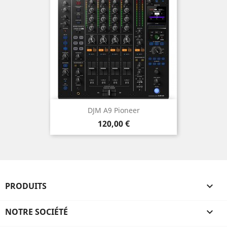
DJM A9 Pioneer
Prix
120,00 €
PRODUITS

NOTRE SOCIÉTÉ
