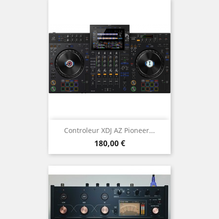
Controleur XDJ AZ Pioneer...
Prix
180,00 €