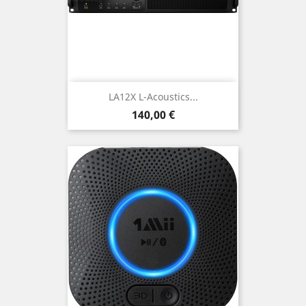
LA12X L-Acoustics...
Prix
140,00 €