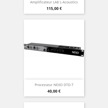
Amplificateur LA8 L-Acoustics
Prix
115,00 €
Processeur NEXO DTD-T
Prix
40,00 €