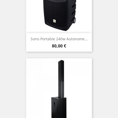
Sono Portable 240w Autonome...
Prix
80,00 €