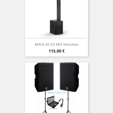
MAUI 28 G3 MIX Nouveau
Prix
115,00 €