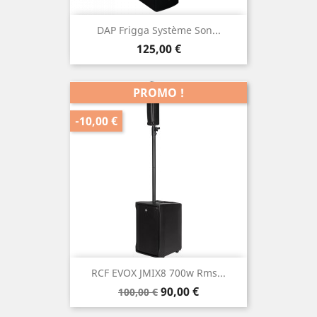
DAP Frigga Système Son...
Prix
125,00 €
PROMO !
-10,00 €
RCF EVOX JMIX8 700w Rms...
Prix
Prix
90,00 €
100,00 €
de