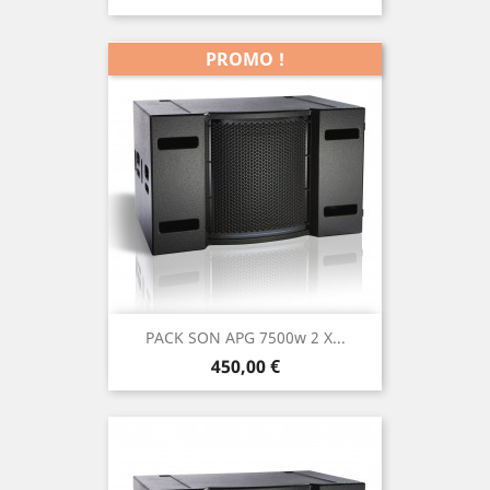
de
base
PROMO !
PACK SON APG 7500w 2 X...
Prix
450,00 €