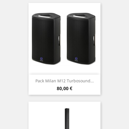
base
Pack Milan M12 Turbosound...
Prix
80,00 €