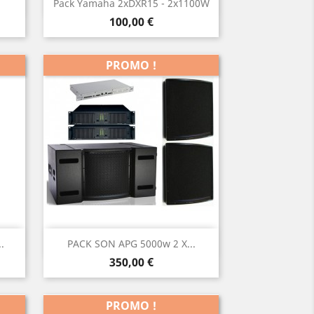
Aperçu rapide

Pack Yamaha 2xDXR15 - 2x1100W
Prix
100,00 €
PROMO !
Aperçu rapide

.
PACK SON APG 5000w 2 X...
Prix
350,00 €
PROMO !