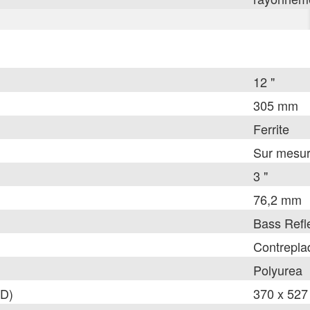
12 "
305 mm
Ferrite
Sur mesu
3 "
76,2 mm
Bass Refl
Contrepl
Polyurea
 D)
370 x 527