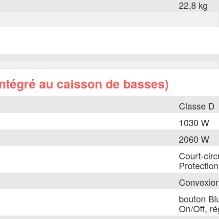
22,8 kg
intégré au caisson de basses)
Classe D
1030 W
2060 W
Court-circ
Protection
Convexio
bouton Bl
On/Off, r