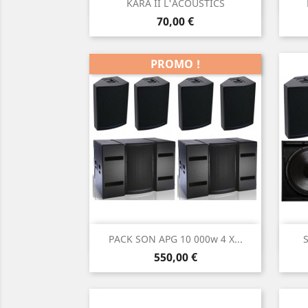
Aperçu rapide

KARA II L'ACOUSTICS
Prix
70,00 €
PROMO !
Aperçu rapide

PACK SON APG 10 000w 4 X...
Prix
550,00 €