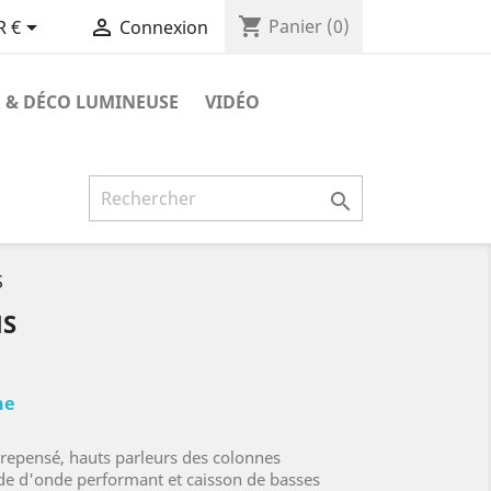
shopping_cart


Panier
(0)
R €
Connexion
 & DÉCO LUMINEUSE
VIDÉO

S
MS
ne
repensé, hauts parleurs des colonnes
e d'onde performant et caisson de basses