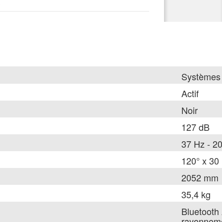
t
Systèmes 
Actif
Noir
127 dB
37 Hz - 2
120° x 30 
2052 mm
35,4 kg
Bluetooth
rayonnem