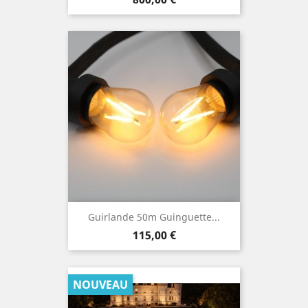
Guirlande 50m Guinguette...
Prix
115,00 €
NOUVEAU