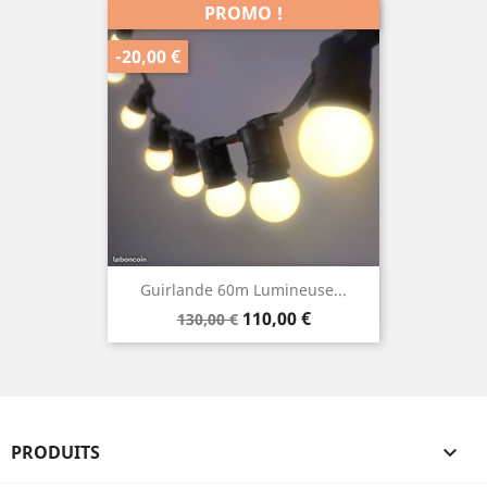
PROMO !
-20,00 €
Guirlande 60m Lumineuse...
Prix
Prix
110,00 €
130,00 €
de
base
PRODUITS
