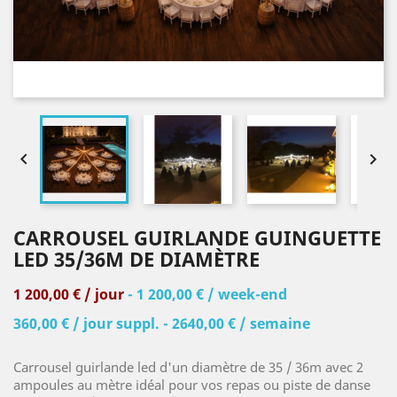


CARROUSEL GUIRLANDE GUINGUETTE
LED 35/36M DE DIAMÈTRE
1 200,00 € / jour
- 1 200,00 € / week-end
360,00 € / jour suppl. - 2640,00 € / semaine
Carrousel guirlande led d'un diamètre de 35 / 36m avec 2
ampoules au mètre idéal pour vos repas ou piste de danse