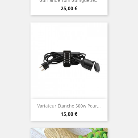
Guirlande 10m Guinguette...
Prix
25,00 €
Variateur Étanche 500w Pour...
Prix
15,00 €