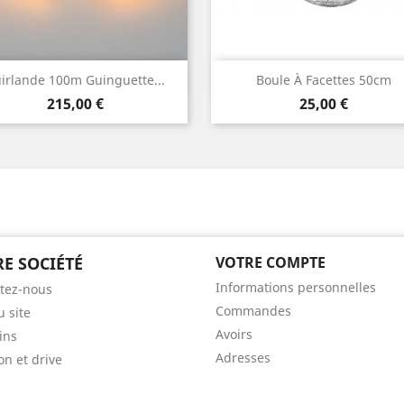
Aperçu rapide
Aperçu rapide


irlande 100m Guinguette...
Boule À Facettes 50cm
Prix
Prix
215,00 €
25,00 €
E SOCIÉTÉ
VOTRE COMPTE
Informations personnelles
tez-nous
Commandes
u site
Avoirs
ins
Adresses
on et drive