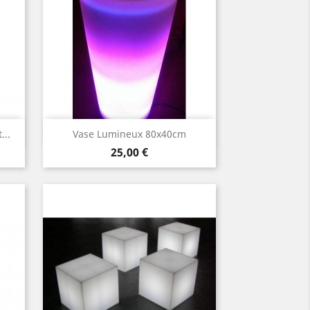
Aperçu rapide

...
Vase Lumineux 80x40cm
Prix
25,00 €