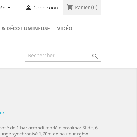
shopping_cart


Panier
(0)
R €
Connexion
 & DÉCO LUMINEUSE
VIDÉO

ne
osé de 1 bar arrondi modèle breakbar Slide, 6
ounge synchronisé 1,70m de hauteur rgbw