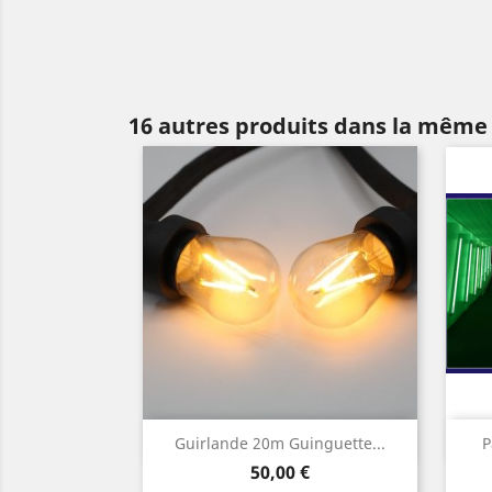
16 autres produits dans la même 
Aperçu rapide

Guirlande 20m Guinguette...
P
Prix
50,00 €