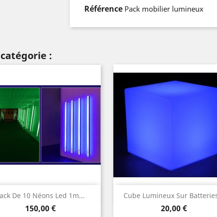
Référence
Pack mobilier lumineux
catégorie :
Aperçu rapide
Aperçu rapide


ack De 10 Néons Led 1m...
Cube Lumineux Sur Batteries
Prix
Prix
150,00 €
20,00 €