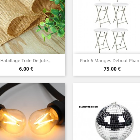
Aperçu rapide
Aperçu rapide


Habillage Toile De Jute...
Pack 6 Manges Debout Pliant
Prix
Prix
6,00 €
75,00 €