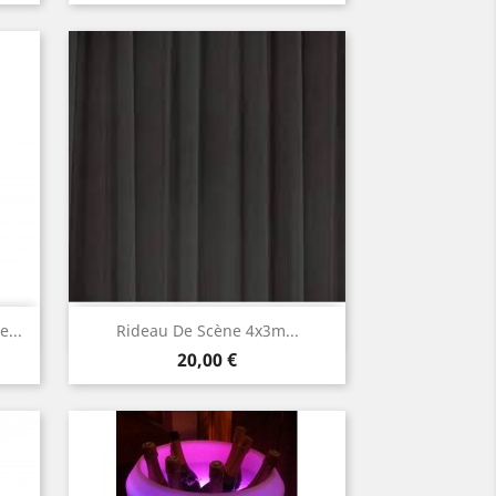
de
base
Aperçu rapide

...
Rideau De Scène 4x3m...
Prix
20,00 €