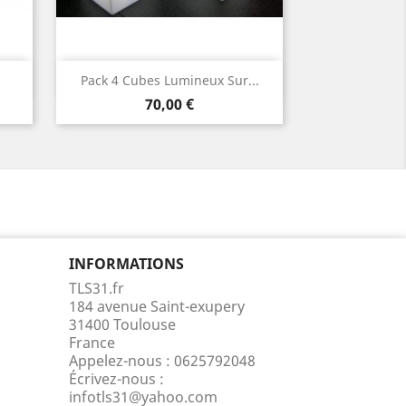
Aperçu rapide

Pack 4 Cubes Lumineux Sur...
Prix
70,00 €
INFORMATIONS
TLS31.fr
184 avenue Saint-exupery
31400 Toulouse
France
Appelez-nous :
0625792048
Écrivez-nous :
infotls31@yahoo.com