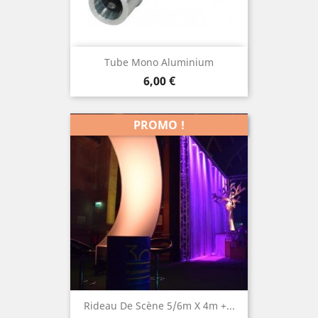
Tube Mono Aluminium
Prix
6,00 €
PROMO !
Rideau De Scène 5/6m X 4m +...