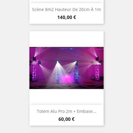
Scène 8m2 Hauteur De 20cm À 1m
Prix
140,00 €
Totem Alu Pro 2m + Embase...
Prix
60,00 €