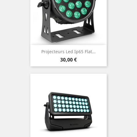
Projecteurs Led Ip65 Flat...
Prix
30,00 €