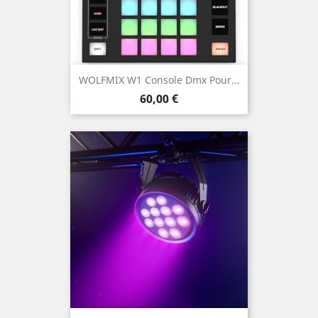
WOLFMIX W1 Console Dmx Pour...
Prix
60,00 €