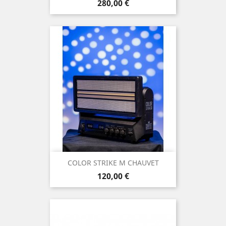
Prix
280,00 €
COLOR STRIKE M CHAUVET
Prix
120,00 €