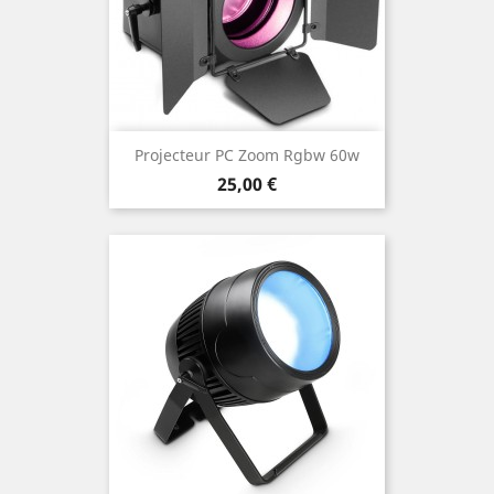
Projecteur PC Zoom Rgbw 60w
Prix
25,00 €