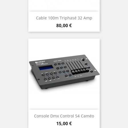
Cable 100m Triphasé 32 Amp
Prix
80,00 €
Console Dmx Control 54 Caméo
Prix
15,00 €