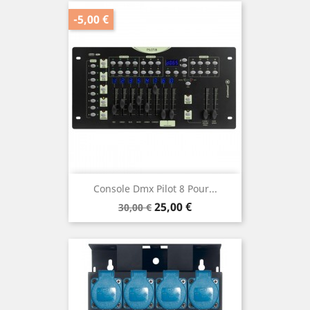
-5,00 €
Console Dmx Pilot 8 Pour...
Prix
Prix
25,00 €
30,00 €
de
base