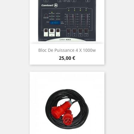
Bloc De Puissance 4 X 1000w
Prix
25,00 €