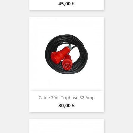
Prix
45,00 €
Cable 30m Triphasé 32 Amp
Prix
30,00 €