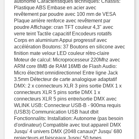
autonome Caractéristiques techniques: Châssis:
Plastique ABS Embase en acier avec
revêtement par poudre avec 100 mm de VESA
Plaque arrière renforce avec revêtement par
poudre Affichage: cran TFT couleur 4,3" avec
verre teint Tactile capacitif Encodeurs rotatifs
Corps en aluminium Appui progressif avec
accélération Boutons: 37 Boutons en silicone avec
finition mate velour LED couleur rétro-claire
Moteur de calcul: Microprocesseur 220Mhz avec
ARM core 8MB de RAM 16MB de Flash Audio:
Micro électret omnidirectionnel Entre ligne Jack
3.5mm Détecteur de carte analogique adaptatif
DMX: 2 x connecteurs XLR 3 pins sortie DMX 1 x
connecteurs XLR 5 pins sortie DMX 1 x
connecteurs XLR 5 pins entre/sortie DMX avec
WLINK USB: Connecteur USB-B - 900ma requis
(USB3) Communication USB haut dbit
Fonctionnalits: Installation: Autonome (pas besoin
d'ordinateur) Compatible avec tout appareil DMX
Jusqu' 4 univers DMX (2048 canaux)* Jusqu' 680
projecteurs et faisceaux Jusqu' 50 types