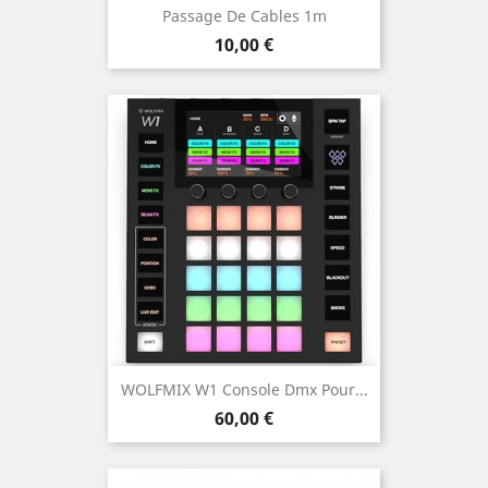
Passage De Cables 1m
Prix
10,00 €
WOLFMIX W1 Console Dmx Pour...
Prix
60,00 €