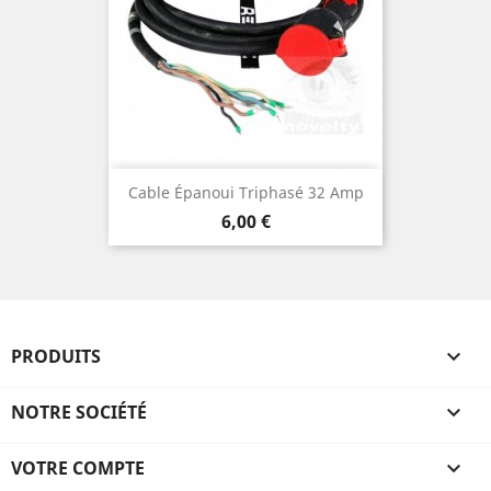
Cable Épanoui Triphasé 32 Amp
Prix
6,00 €
PRODUITS

NOTRE SOCIÉTÉ

VOTRE COMPTE
