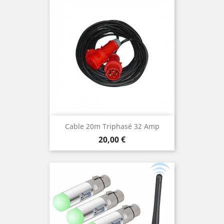
Cable 20m Triphasé 32 Amp
Prix
20,00 €