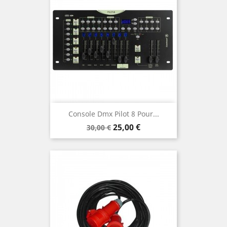
Console Dmx Pilot 8 Pour...
Prix
Prix
25,00 €
30,00 €
de
base