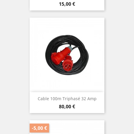
Prix
15,00 €
Cable 100m Triphasé 32 Amp
Prix
80,00 €
-5,00 €