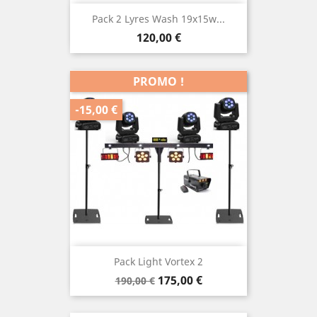
Pack 2 Lyres Wash 19x15w...
Prix
120,00 €
PROMO !
-15,00 €
Pack Light Vortex 2
Prix
Prix
175,00 €
190,00 €
de
base