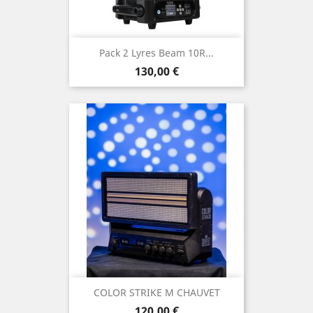
Pack 2 Lyres Beam 10R...
Prix
130,00 €
COLOR STRIKE M CHAUVET
Prix
120,00 €