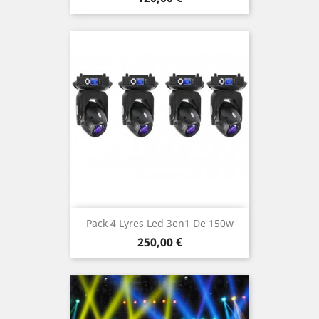
Pack 4 Lyres Led 3en1 De 150w
Prix
250,00 €