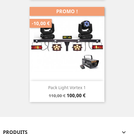
PROMO !
-10,00 €
Pack Light Vortex 1
Prix
Prix
100,00 €
110,00 €
de
base
PRODUITS
