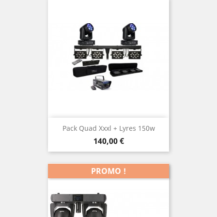
Pack Quad Xxxl + Lyres 150w
Prix
140,00 €
PROMO !