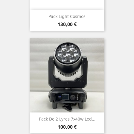
Pack Light Cosmos
Prix
130,00 €
Pack De 2 Lyres 7x40w Led...
Prix
100,00 €