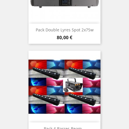
Pack Double Lyres Spot 2x75w
Prix
80,00 €
Pack 4 Barres Beam...