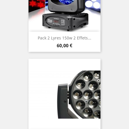
Pack 2 Lyres 150w 2 Effets...
Prix
60,00 €