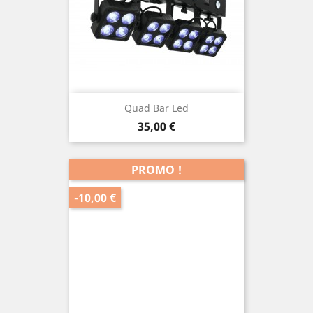
Quad Bar Led
Prix
35,00 €
PROMO !
-10,00 €