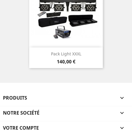
Pack Light XXXL
Prix
140,00 €
PRODUITS

NOTRE SOCIÉTÉ

VOTRE COMPTE
