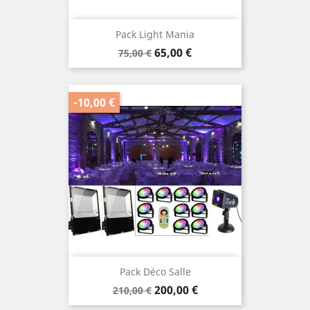
Pack Light Mania
Prix
Prix
65,00 €
75,00 €
de
base
-10,00 €
Pack Déco Salle
Prix
Prix
200,00 €
210,00 €
de