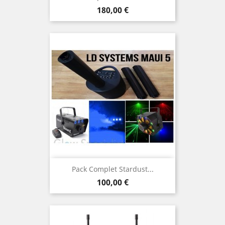
Prix
180,00 €
Pack Complet Stardust...
Prix
100,00 €