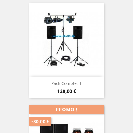
Pack Complet 1
Prix
120,00 €
PROMO !
-30,00 €