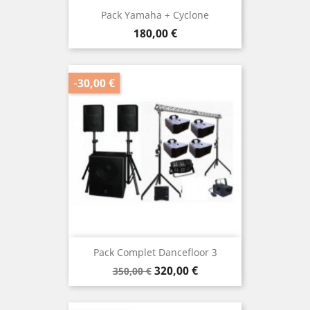
Pack Yamaha + Cyclone
Prix
180,00 €
-30,00 €
Pack Complet Dancefloor 3
Prix
Prix
320,00 €
350,00 €
de
base