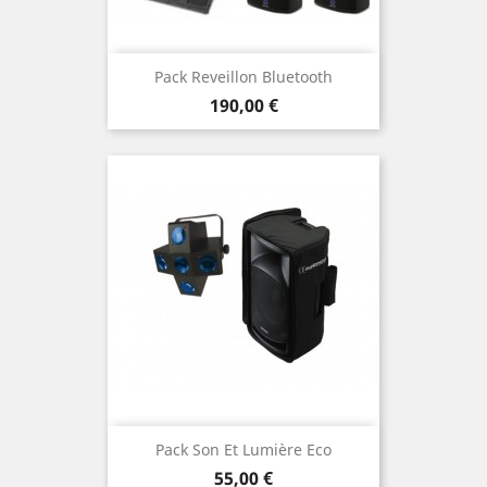
Pack Reveillon Bluetooth
Prix
190,00 €
Pack Son Et Lumière Eco
Prix
55,00 €