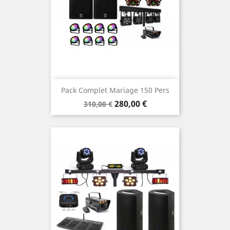
Pack Complet Mariage 150 Pers
Prix
Prix
280,00 €
310,00 €
de
base