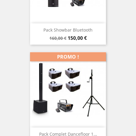
Pack Showbar Bluetooth
Prix
Prix
150,00 €
160,00 €
de
base
PROMO !
Pack Complet Dancefloor 1...