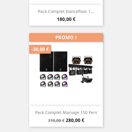
Pack Complet Dancefloor 1...
Prix
180,00 €
PROMO !
-30,00 €
Pack Complet Mariage 150 Pers
Prix
Prix
280,00 €
310,00 €
de
base