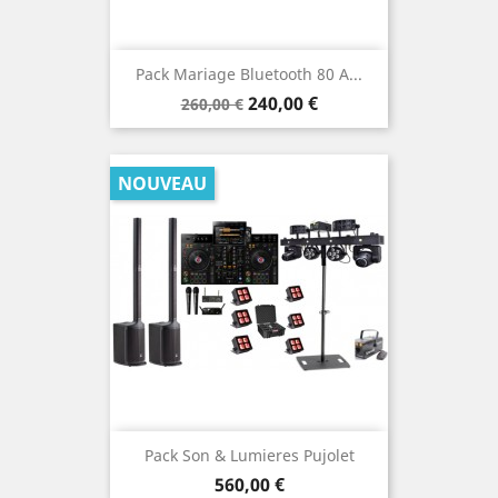
Pack Mariage Bluetooth 80 A...
Prix
Prix
240,00 €
260,00 €
de
base
NOUVEAU
Pack Son & Lumieres Pujolet
Prix
560,00 €