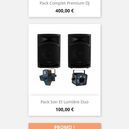
Pack Complet Premium DJ
Prix
400,00 €
Pack Son Et Lumière Duo
Prix
100,00 €
PROMO !