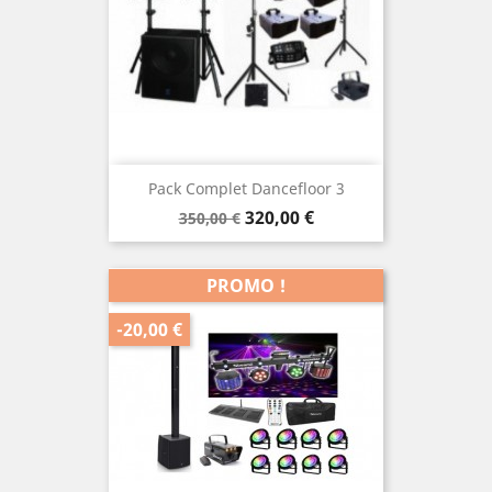
Pack Complet Dancefloor 3
Prix
Prix
320,00 €
350,00 €
de
base
PROMO !
-20,00 €