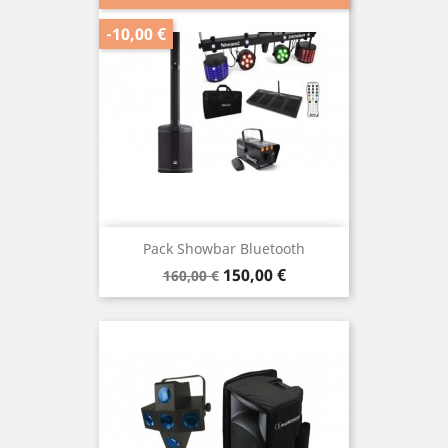
-10,00 €
Pack Showbar Bluetooth
Prix
Prix
150,00 €
160,00 €
de
base