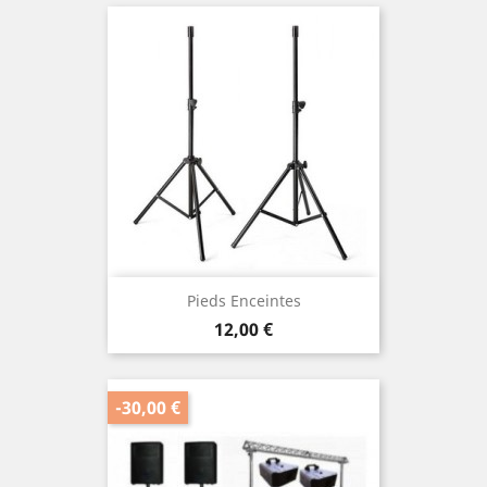
Pieds Enceintes
Prix
12,00 €
-30,00 €