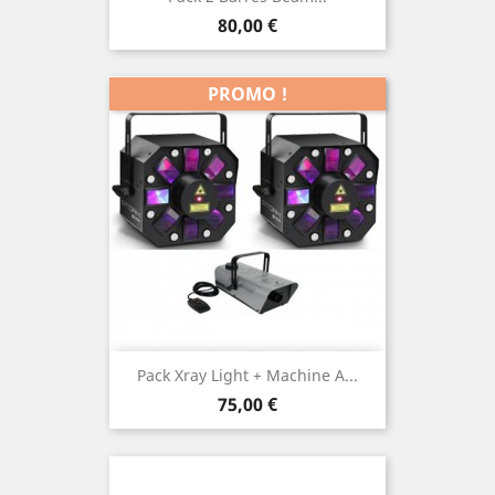
Prix
80,00 €
PROMO !
Pack Xray Light + Machine A...
Prix
75,00 €