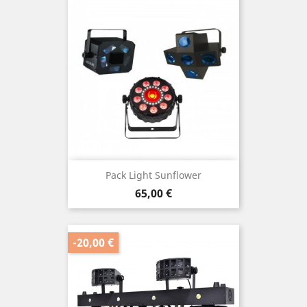
Pack Light Sunflower
Prix
65,00 €
-20,00 €