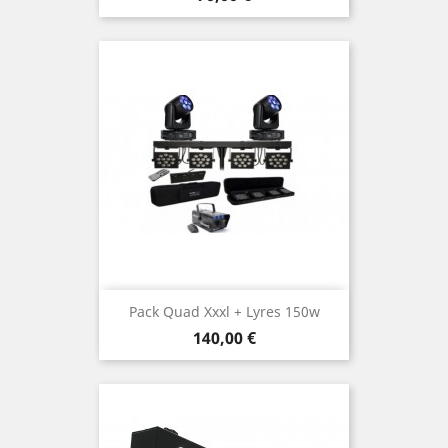
Pack Quad Xxxl + Lyres 150w
Prix
140,00 €