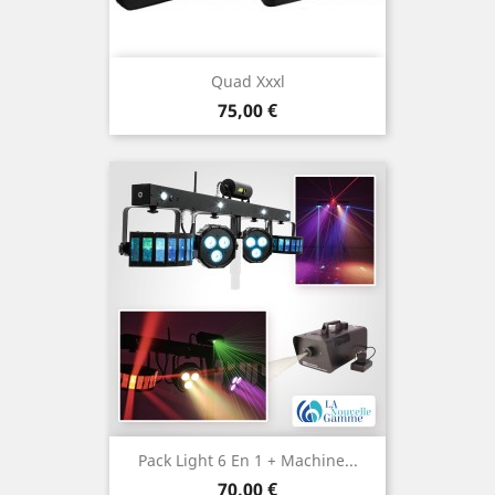
Quad Xxxl
Prix
75,00 €
Pack Light 6 En 1 + Machine...
Prix
70,00 €