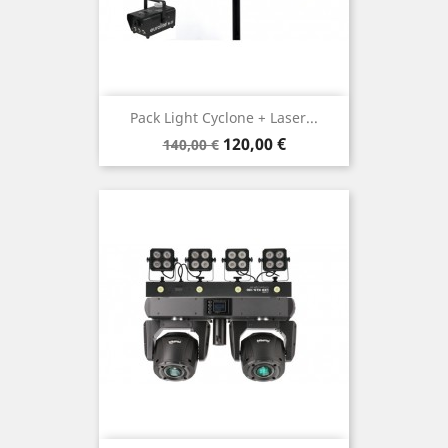
Pack Light Cyclone + Laser...
Prix
Prix
120,00 €
140,00 €
de
base