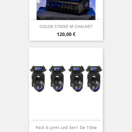
COLOR STRIKE M CHAUVET
Prix
120,00 €
Pack 4 Lyres Led 3en1 De 150w