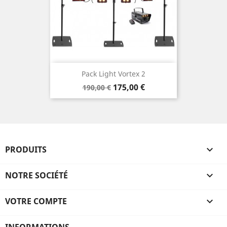
Pack Light Vortex 2
Prix
Prix
175,00 €
190,00 €
de
base
PRODUITS

NOTRE SOCIÉTÉ

VOTRE COMPTE
