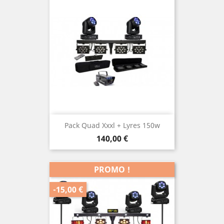
Pack Quad Xxxl + Lyres 150w
Prix
140,00 €
PROMO !
-15,00 €