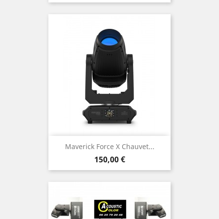
Maverick Force X Chauvet...
Prix
150,00 €