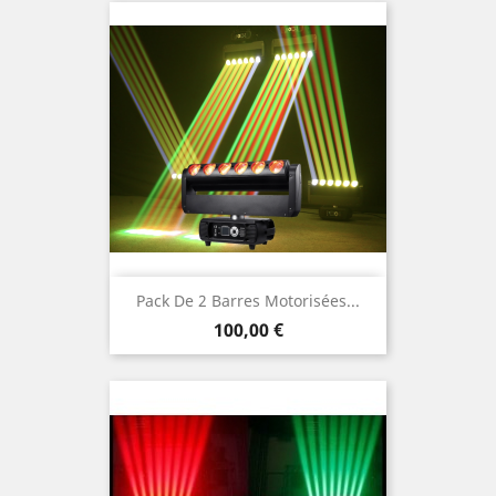
Pack De 2 Barres Motorisées...
Prix
100,00 €