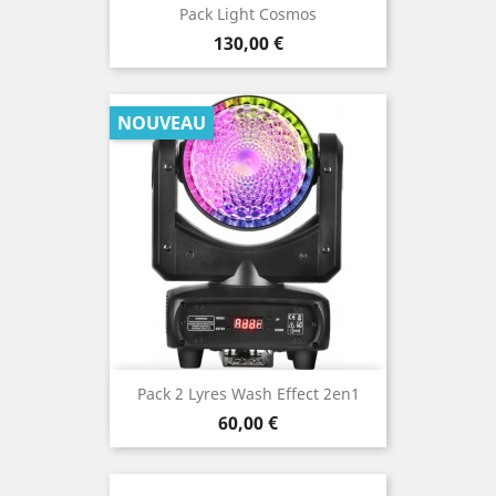
Pack Light Cosmos
Prix
130,00 €
NOUVEAU
Pack 2 Lyres Wash Effect 2en1
Prix
60,00 €