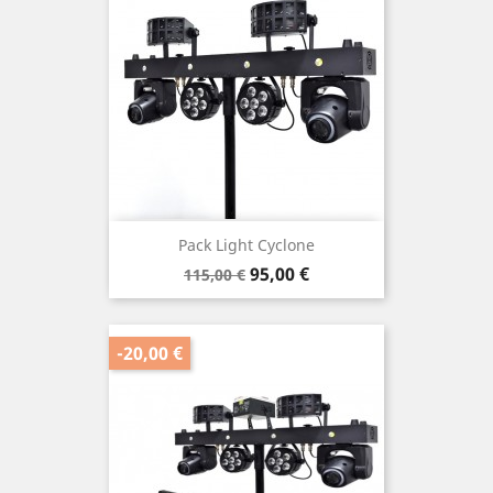
Pack Light Cyclone
Prix
Prix
95,00 €
115,00 €
de
base
-20,00 €