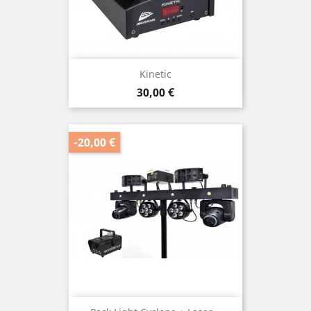
Kinetic
Prix
30,00 €
-20,00 €