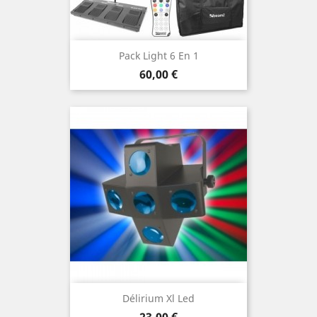
Pack Light 6 En 1
Prix
60,00 €
Délirium Xl Led
Prix