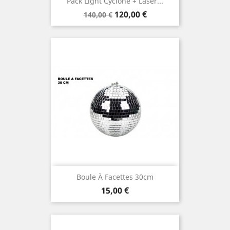
Pack Light Cyclone + Laser...
Prix
Prix
120,00 €
140,00 €
de
base
Boule À Facettes 30cm
Prix
15,00 €