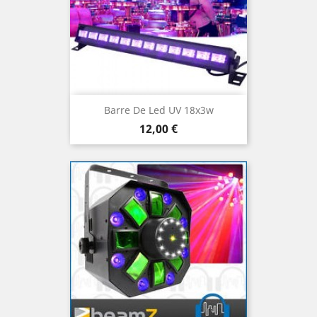
Barre De Led UV 18x3w
Prix
12,00 €