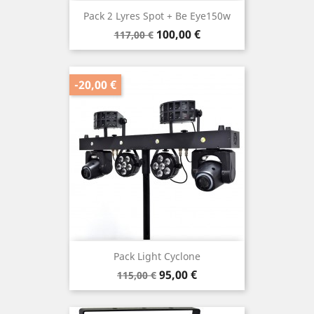
Pack 2 Lyres Spot + Be Eye150w
Prix
Prix
100,00 €
117,00 €
de
base
-20,00 €
Pack Light Cyclone
Prix
Prix
95,00 €
115,00 €
de
base