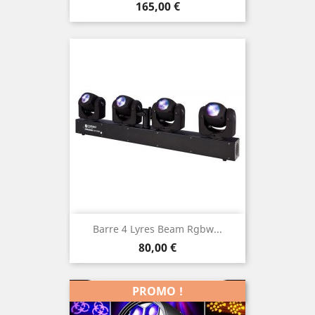
Prix
165,00 €
Barre 4 Lyres Beam Rgbw...
Prix
80,00 €
PROMO !