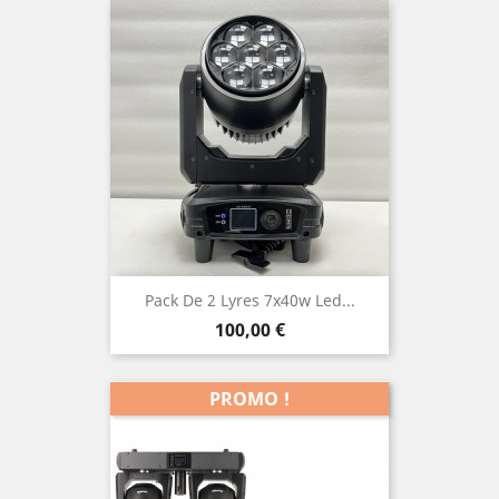
Pack De 2 Lyres 7x40w Led...
Prix
100,00 €
PROMO !