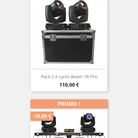
Pack 2 X Lyres Beam 7R Pro
Prix
110,00 €
PROMO !
-10,00 €