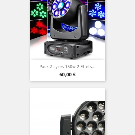
Pack 2 Lyres 150w 2 Effets...
Prix
60,00 €