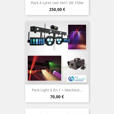
Pack 4 Lyres Led 3en1 De 150w
Prix
250,00 €
Pack Light 6 En 1 + Machine...
Prix
70,00 €