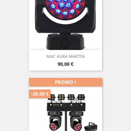
MAC AURA MARTIN
Prix
90,00 €
PROMO !
-20,00 €