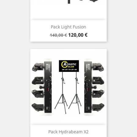
Pack Light Fusion
Prix
Prix
120,00 €
140,00 €
de
base
Pack Hydrabeam X2