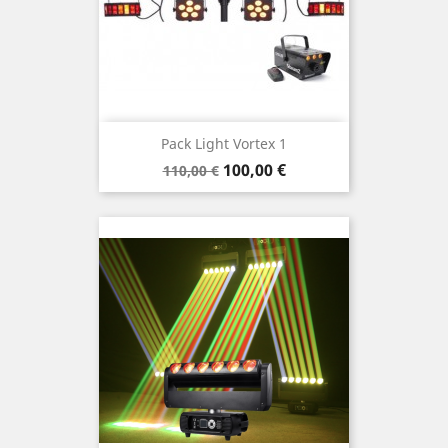
Pack Light Vortex 1
Prix
Prix
100,00 €
110,00 €
de
base