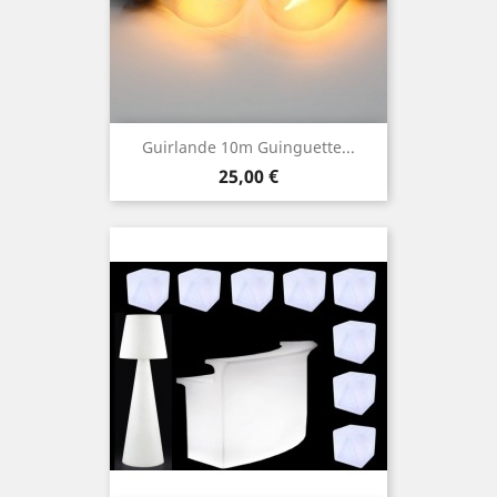
Guirlande 10m Guinguette...
Prix
25,00 €