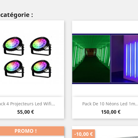
catégorie :
Aperçu rapide
Aperçu rapide


ck 4 Projecteurs Led Wifi...
Pack De 10 Néons Led 1m..
Prix
Prix
55,00 €
150,00 €
PROMO !
-10,00 €