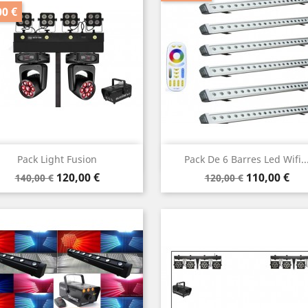
00 €
Aperçu rapide
Aperçu rapide


Pack Light Fusion
Pack De 6 Barres Led Wifi..
Prix
Prix
Prix
Prix
120,00 €
110,00 €
140,00 €
120,00 €
de
de
base
base