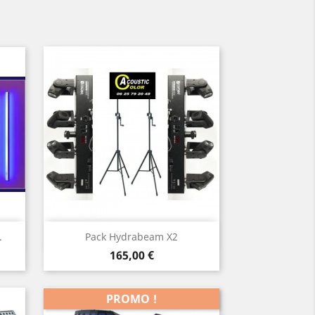
Aperçu rapide

.
Pack Hydrabeam X2
Prix
165,00 €
PROMO !