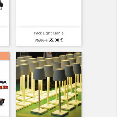
Aperçu rapide

Pack Light Mania
Prix
Prix
65,00 €
75,00 €
de
base