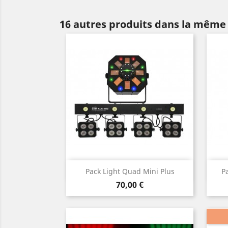
16 autres produits dans la même 
Aperçu rapide

Pack Light Quad Mini Plus
Pa
Prix
70,00 €