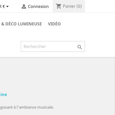
shopping_cart


Panier
(0)
R €
Connexion
 & DÉCO LUMINEUSE
VIDÉO

aine
gissant à l'ambiance musicale.