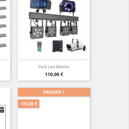
Aperçu rapide

.
Pack Led Master
Prix
110,00 €
PROMO !
-10,00 €