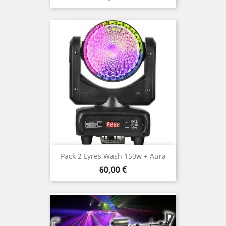
Pack 2 Lyres Wash 150w + Aura
Prix
60,00 €