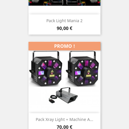
Pack Light Mania 2
Prix
90,00 €
PROMO !
Pack Xray Light + Machine A...
Prix
70,00 €