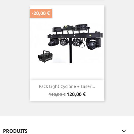
-20,00 €
Pack Light Cyclone + Laser...
Prix
Prix
120,00 €
140,00 €
de
base
PRODUITS
