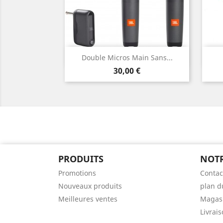
Aperçu rapide

Double Micros Main Sans...
Prix
30,00 €
PRODUITS
NOTR
Promotions
Contac
Nouveaux produits
plan d
Meilleures ventes
Magas
Livrais