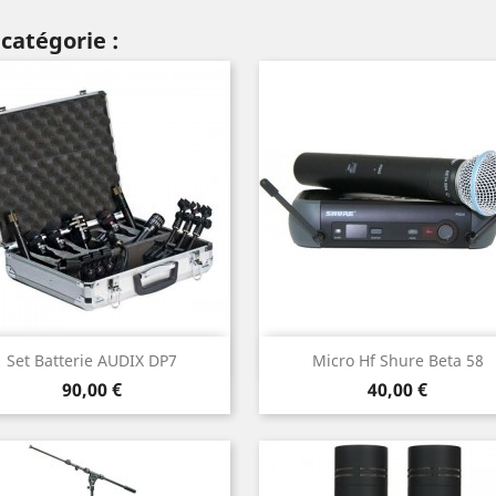
catégorie :
Aperçu rapide
Aperçu rapide


Set Batterie AUDIX DP7
Micro Hf Shure Beta 58
Prix
Prix
90,00 €
40,00 €