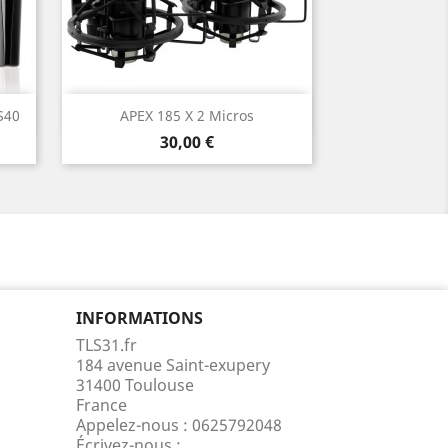
Aperçu rapide

S40
APEX 185 X 2 Micros
Prix
30,00 €
INFORMATIONS
TLS31.fr
184 avenue Saint-exupery
31400 Toulouse
France
Appelez-nous :
0625792048
Écrivez-nous :