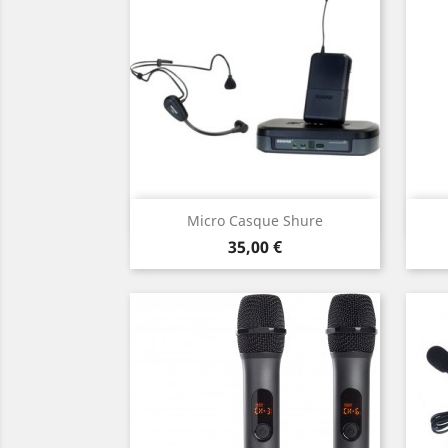
Aperçu rapide

Micro Casque Shure
Prix
35,00 €