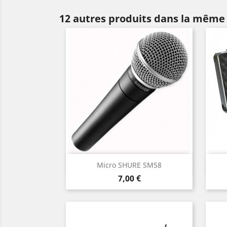
12 autres produits dans la même 
Aperçu rapide

Micro SHURE SM58
Prix
7,00 €