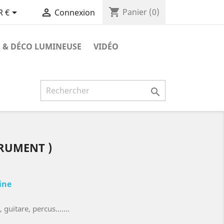
shopping_cart


Panier
(0)
R €
Connexion
 & DÉCO LUMINEUSE
VIDÉO

TRUMENT )
aine
uitare, percus.......