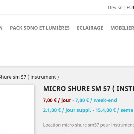
Devise :
EU
N
PACK SONO ET LUMIÈRES
ECLAIRAGE
MOBILIER
Shure sm 57 ( instrument )
MICRO SHURE SM 57 ( INS
7,00 € / jour
- 7,00 € / week-end
2.1,00 € / jour suppl. - 15.4,00 € / sem
Location micro shure sm57 pour instrument, g