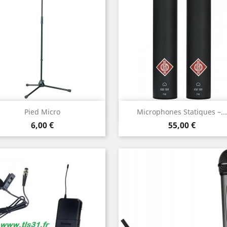
Aperçu rapide
Aperçu rapide


Pied Micro
Microphones Statiques –...
Prix
Prix
6,00 €
55,00 €