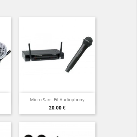
Aperçu rapide

Micro Sans Fil Audiophony
Prix
20,00 €