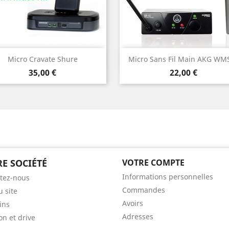
Aperçu rapide
Aperçu rapide


Micro Cravate Shure
Micro Sans Fil Main AKG WM
Prix
Prix
35,00 €
22,00 €
E SOCIÉTÉ
VOTRE COMPTE
Informations personnelles
tez-nous
Commandes
u site
Avoirs
ins
Adresses
on et drive