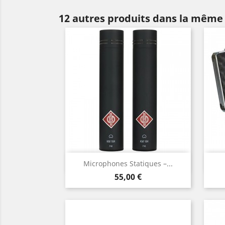
12 autres produits dans la même 
Aperçu rapide

Microphones Statiques –...
Prix
55,00 €