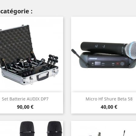
catégorie :
Aperçu rapide
Aperçu rapide


Set Batterie AUDIX DP7
Micro Hf Shure Beta 58
Prix
Prix
90,00 €
40,00 €