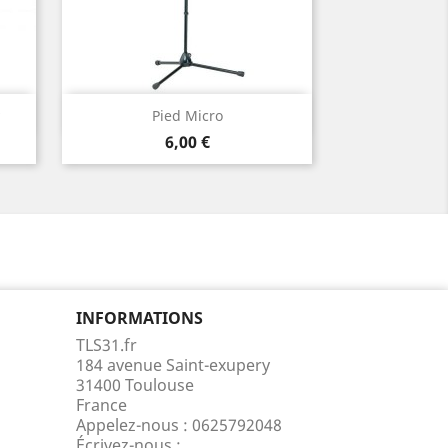
Aperçu rapide

Pied Micro
Prix
6,00 €
INFORMATIONS
TLS31.fr
184 avenue Saint-exupery
31400 Toulouse
France
Appelez-nous :
0625792048
Écrivez-nous :