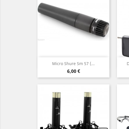
Aperçu rapide

Micro Shure Sm 57 (...
D
Prix
6,00 €