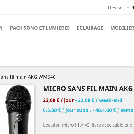
Devise :
EU
N
PACK SONO ET LUMIÈRES
ECLAIRAGE
MOBILIER
sans fil main AKG WMS40
MICRO SANS FIL MAIN AK
22,00 € / jour
- 22,00 € / week-end
6.6,00 € / jour suppl. - 48.4,00 € / sem
Location micro hf AKG, livré avec cable et pi