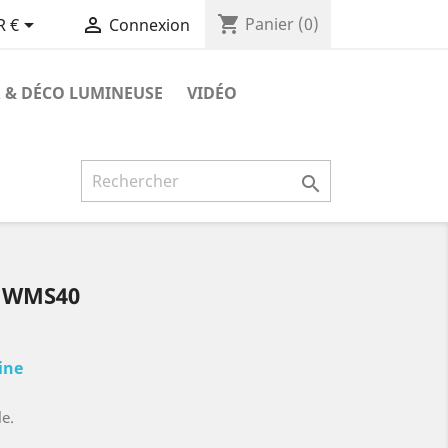
shopping_cart


Panier
(0)
R €
Connexion
 & DÉCO LUMINEUSE
VIDÉO

G WMS40
aine
le.