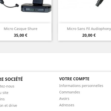
Aperçu rapide
Aperçu rapide


Micro Casque Shure
Micro Sans Fil Audiophony
Prix
Prix
35,00 €
20,00 €
E SOCIÉTÉ
VOTRE COMPTE
Informations personnelles
tez-nous
Commandes
u site
Avoirs
ins
Adresses
on et drive