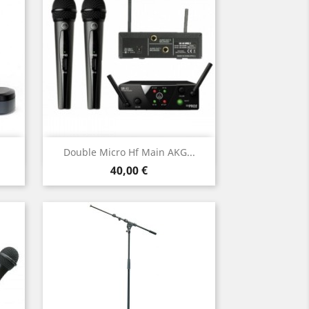
Aperçu rapide

Double Micro Hf Main AKG...
Prix
40,00 €