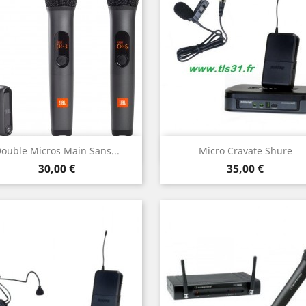
Aperçu rapide
Aperçu rapide


ouble Micros Main Sans...
Micro Cravate Shure
Prix
Prix
30,00 €
35,00 €