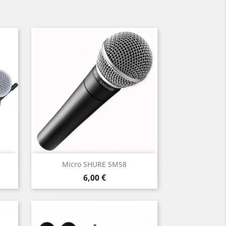
Aperçu rapide

Micro SHURE SM58
Prix
6,00 €