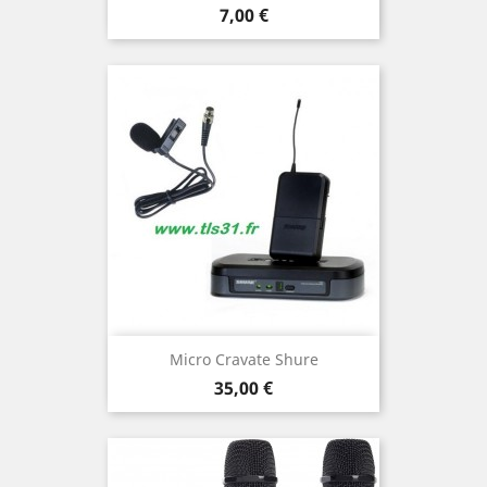
Prix
7,00 €
Micro Cravate Shure
Prix
35,00 €