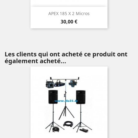
APEX 185 X 2 Micros
Prix
30,00 €
Les clients qui ont acheté ce produit ont
également acheté...