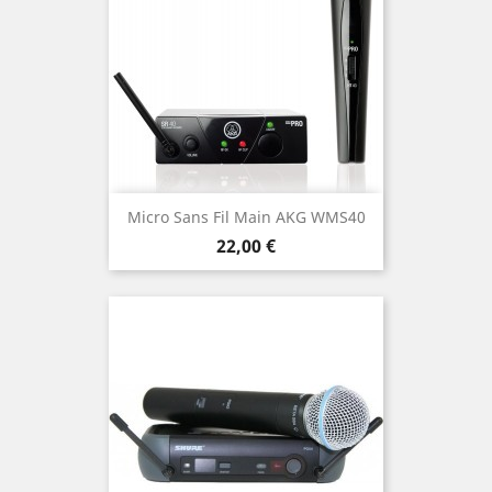
Micro Sans Fil Main AKG WMS40
Prix
22,00 €