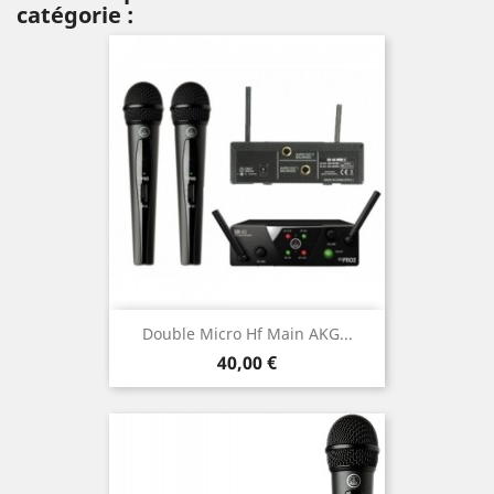
catégorie :
Double Micro Hf Main AKG...
Prix
40,00 €