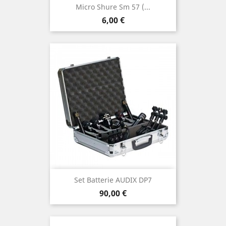
Micro Shure Sm 57 (...
Prix
6,00 €
Set Batterie AUDIX DP7
Prix
90,00 €