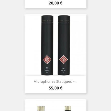
Prix
20,00 €
Microphones Statiques –...
Prix
55,00 €