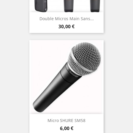
Double Micros Main Sans...
Prix
30,00 €
Micro SHURE SM58
Prix
6,00 €