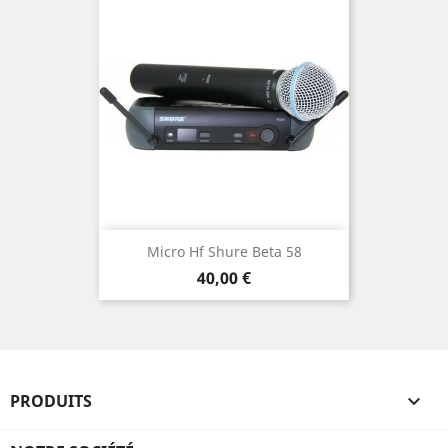
Micro Hf Shure Beta 58
Prix
40,00 €
PRODUITS
